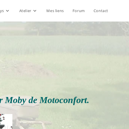
ys
Atelier
Mes liens
Forum
Contact
ter Moby de Motoconfort.